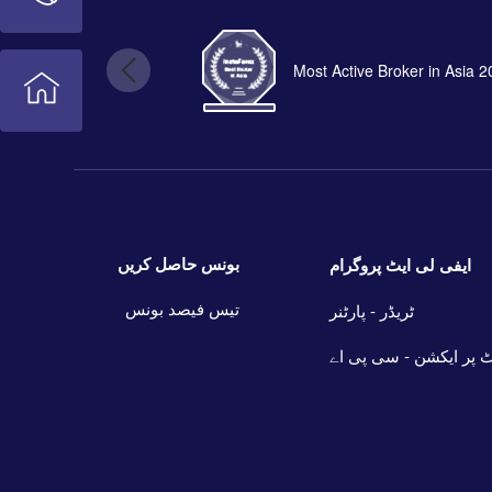
Most Active Broker in Asia 
بونس حاصل کریں
ایفی لی ایٹ پروگرام
تیس فیصد بونس
ٹریڈر - پارٹنر
 پر ایکشن - سی پی اے