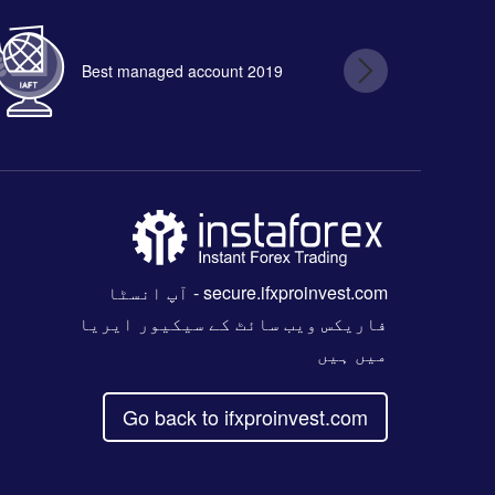
Best managed account 2019
B
secure.ifxproinvest.com
- آپ انسٹا
فاریکس ویب سائٹ کے سیکیور ایریا
میں ہیں
Go back to ifxproinvest.com